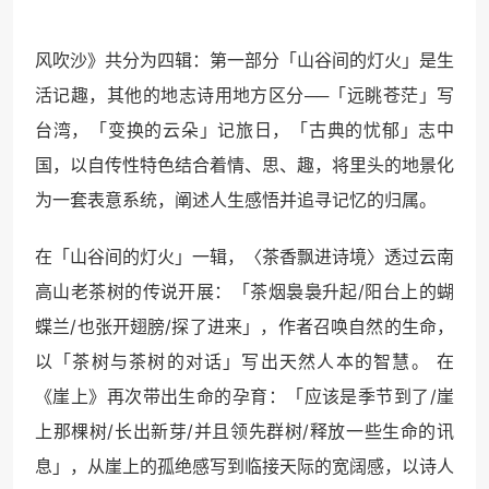
风吹沙》共分为四辑：第一部分「山谷间的灯火」是生
活记趣，其他的地志诗用地方区分──「远眺苍茫」写
台湾，「变换的云朵」记旅日，「古典的忧郁」志中
国，以自传性特色结合着情、思、趣，将里头的地景化
为一套表意系统，阐述人生感悟并追寻记忆的归属。
在「山谷间的灯火」一辑，〈茶香飘进诗境〉透过云南
高山老茶树的传说开展：「茶烟裊裊升起/阳台上的蝴
蝶兰/也张开翅膀/探了进来」，作者召唤自然的生命，
以「茶树与茶树的对话」写出天然人本的智慧。 在
《崖上》再次带出生命的孕育：「应该是季节到了/崖
上那棵树/长出新芽/并且领先群树/释放一些生命的讯
息」，从崖上的孤绝感写到临接天际的宽阔感，以诗人