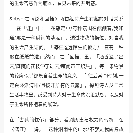
的生命智慧作为底本，看见未来的开朗感。
&nbsp;在《谜和回悟》两首组诗产生有趣的对话关系
──在「谜」中：「在静定中/有种氛围在酝酿着/我知
道/那是一种瞬间的涉足」，透过物我的换位，对自我
的生命产生诘问，「海在遥远陌生的彼方/一直有一种
谜在缓缓前进」;然而，在「回悟」里，「酒香溢了出
去/庭院的花枝伸了进去/喧闹声正炽热」，每一条物景
的轮廓似乎都隐含着生命的意义，「 往后某个时刻/一
定会逐渐清晰/且拨开所有的云雾」，探见诗人从日常
生活事物里，感受到诗人对于生命的沉思默想，以及对
于生命所怀抱着的展望。
在「古典的忧郁」部分，看到历史与权力的转折，在
〈漓江〉一诗，「这种烟雨中的山水/不就是我阅遍故