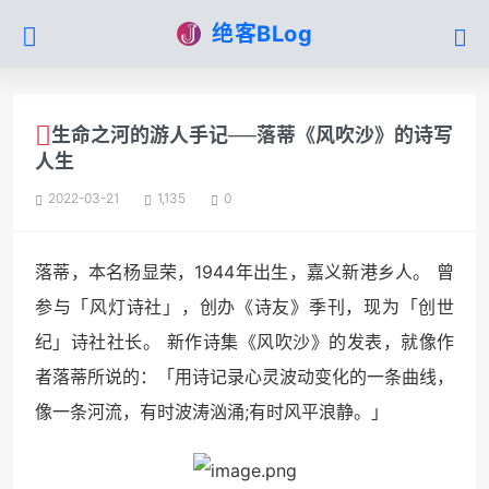
绝客BLog
生命之河的游人手记──落蒂《风吹沙》的诗写
人生
2022-03-21
1,135
0
落蒂，本名杨显荣，1944年出生，嘉义新港乡人。 曾
参与「风灯诗社」，创办《诗友》季刊，现为「创世
纪」诗社社长。 新作诗集《风吹沙》的发表，就像作
者落蒂所说的：「用诗记录心灵波动变化的一条曲线，
像一条河流，有时波涛汹涌;有时风平浪静。」