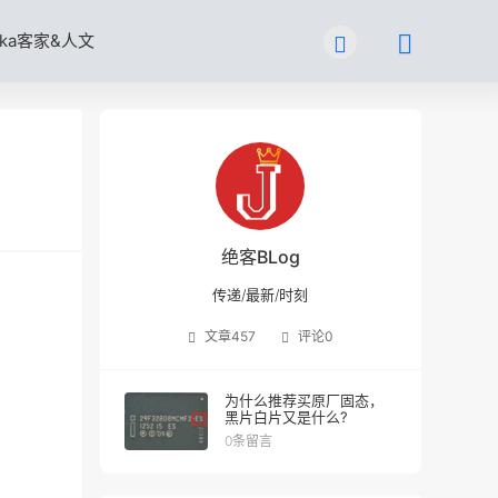
kka客家&人文
绝客BLog
传递/最新/时刻
文章
457
评论
0
为什么推荐买原厂固态，
黑片白片又是什么?
0条留言