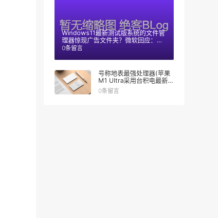
Windows11最新测试版系统的文件管
理器惊现广告文件夹？微软回应：只
是测试阶段
0条留言
号称地表最强处理器(苹果
M1 Ultra采用台积电最新
技术)
0条留言