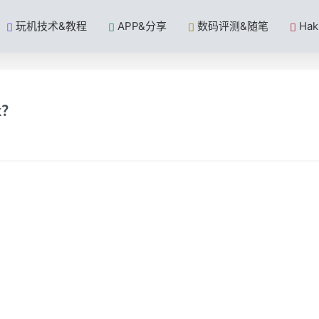
玩机技术&教程
APP&分享
数码评测&随笔
Ha
k？