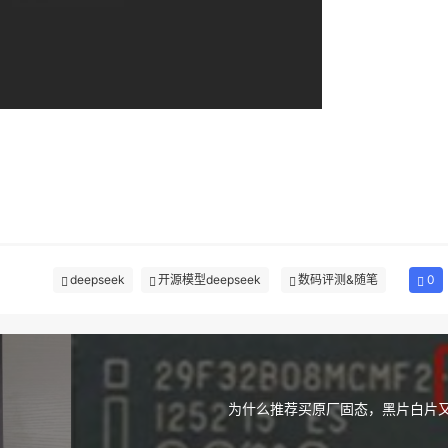
deepseek
开源模型deepseek
数码评测&随笔
0
为什么推荐买原厂固态，黑片白片又