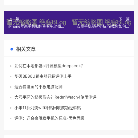
上一篇
下一篇
iPhone苹果手机如何查看电池循
安卓手机墓碑小技巧(教你如何保
环次数和电池容量？
留手机不杀后台)
相关文章
如何在本地部署ai开源模型deepseek？
华硕BE86U路由器开箱评测上手
适合看漫画的平板电脑配测
大号手环的终极形态？RedmiWatch4使用测评
小米11系列烧wifi补贴回收成功经验贴
评测：适合夜晚看手机的标准-黑色等级