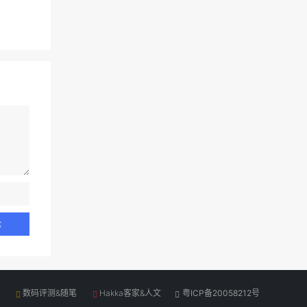
数码评测&随笔
Hakka客家&人文
粤ICP备20058212号