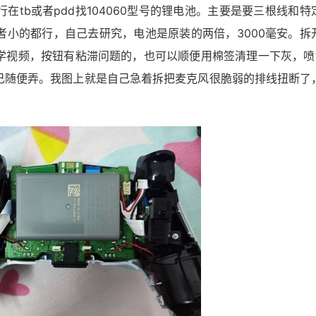
tb或者pdd找104060型号的锂电池。主要是要三根线和特
者小的都行，自己去研究，电池是原装的两倍，3000毫安。拆
教学视频，按钮有粘滞问题的，也可以顺便用棉签清理一下灰，喷w
己随便弄。我图上就是自己急着拆把麦克风很脆弱的排线扭断了