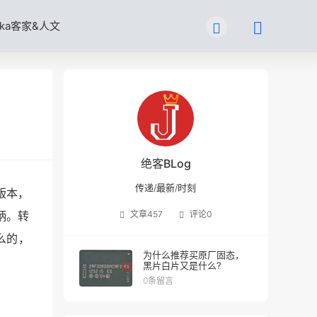
kka客家&人文
绝客BLog
传递/最新/时刻
版本，
文章
457
评论
0
柄。转
么的，
为什么推荐买原厂固态，
黑片白片又是什么?
0条留言