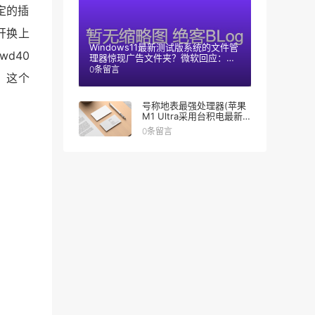
定的插
开换上
Windows11最新测试版系统的文件管
d40
理器惊现广告文件夹？微软回应：只
是测试阶段
0条留言
，这个
号称地表最强处理器(苹果
M1 Ultra采用台积电最新
技术)
0条留言