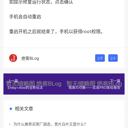
如提示修复运行状态，点击确认
手机会自动重启
重启开机之后就结束了，手机以获得root权限。
绝客BLog
0
0
上一篇
下一篇
Emby+Alist的全新玩法
极致の均衡——女巫PRO体验报告
相关文章
为什么推荐买原厂固态，黑片白片又是什么?