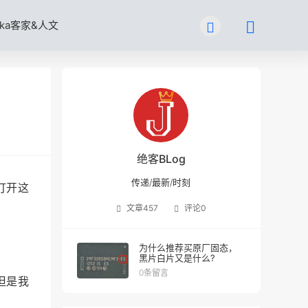
kka客家&人文
绝客BLog
传递/最新/时刻
打开这
文章
457
评论
0
为什么推荐买原厂固态，
黑片白片又是什么?
0条留言
但是我