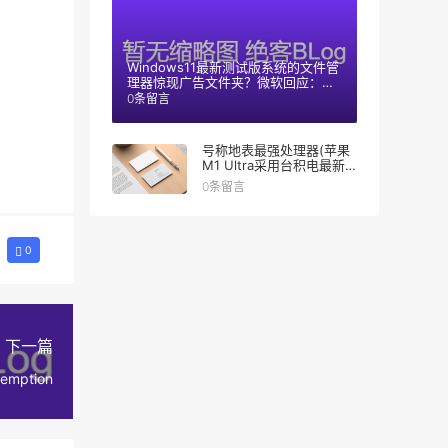
Windows11最新测试版系统的文件管
理器惊现广告文件夹？微软回应：只
是测试阶段
0条留言
号称地表最强处理器(苹果
M1 Ultra采用台积电最新
技术)
0条留言
0
下一篇
emption