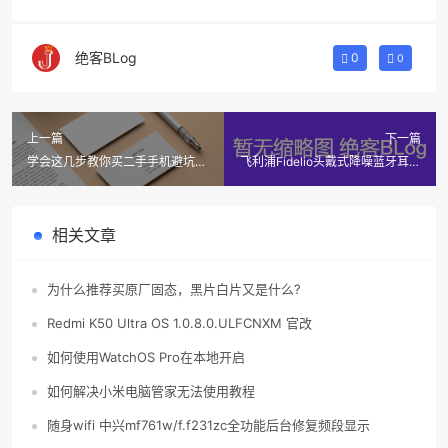
绝客BLog
0
0
上一篇
下一篇
学会这几步教你买二手手机避坑指
飞利浦Fidelio头戴式降噪蓝牙耳机
南
体验评测
相关文章
为什么推荐买原厂固态，黑片白片又是什么?
Redmi K50 Ultra OS 1.0.8.0.ULFCNXM 官改
如何使用WatchOS Pro在本地开启
如何解决小米电脑管家无法使用教程
随身wifi 中兴mf761w/f.f231zc全功能后台修复频段显示