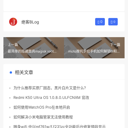
绝客BLog
0
0
上一篇
下一篇
最简单的隐藏面具magisk root权
moto摩托罗拉手机如何解锁bl和获
限检测方法(防止应用app闪退)
取root教程
相关文章
为什么推荐买原厂固态，黑片白片又是什么?
Redmi K50 Ultra OS 1.0.8.0.ULFCNXM 官改
如何使用WatchOS Pro在本地开启
如何解决小米电脑管家无法使用教程
随身wifi 中兴mf761w/f.f231zc全功能后台修复频段显示