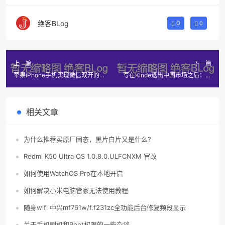
绝客BLog
0
0
上一篇
下一篇
苹果iPhone手机实现微信双开的
写在Kinde退出中国市场之后：最
图文教程(无需越狱)
爱还是纸质书
相关文章
为什么推荐买原厂固态，黑片白片又是什么?
Redmi K50 Ultra OS 1.0.8.0.ULFCNXM 官改
如何使用WatchOS Pro在本地开启
如何解决小米电脑管家无法使用教程
随身wifi 中兴mf761w/f.f231zc全功能后台修复频段显示
关于手机刷机和Root权限的一些杂谈