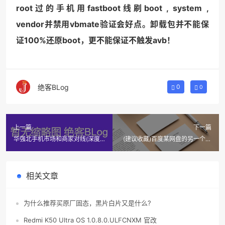
root过的手机用fastboot线刷boot , system ,
vendor并禁用vbmate验证会好点。卸载包并不能保
证100%还原boot，更不能保证不触发avb！
绝客BLog
0
0
上一篇
下一篇
华强北手机市场和商家对线(深度
(建议收藏)百度某网盘的另一个不
解密和抨击深圳背包客秘密)
限速方法!
相关文章
为什么推荐买原厂固态，黑片白片又是什么?
Redmi K50 Ultra OS 1.0.8.0.ULFCNXM 官改