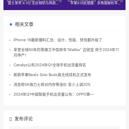
富士发布 X-H2 无反相机与两款镜
苹果A16处理器：多角度解析苹果
头
A16处理器挤牙膏原因
相关文章
iPhone 16最新爆料汇总：设计、性能、快充都升级了
享誉全球60年的雪佛兰中型轿车“Malibu” 迈锐宝 将于2024年11
月停产！
Canalys公布2024年Q1全球手机出货量排名
新款苹果Beats Solo Buds真无线耳机正式发布
消息称SK海力士将对内存等涨价 至少上调20%
2024年Q1中国智能手机出货量公布：OPPO第一
发布评论