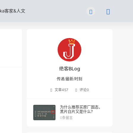
kka客家&人文
绝客BLog
传递/最新/时刻
文章
457
评论
0
为什么推荐买原厂固态，
黑片白片又是什么?
0条留言