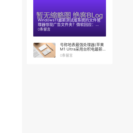
Windows11最新测试版系统的文件管
理器惊现广告文件夹？微软回应：只
是测试阶段
0条留言
号称地表最强处理器(苹果
M1 Ultra采用台积电最新
技术)
0条留言