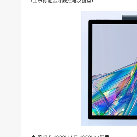
(全系标配蓝牙触控笔及键盘)