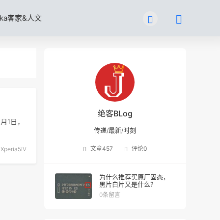
kka客家&人文
绝客BLog
9月1日，
传递/最新/时刻
文章
457
评论
0
peria5IV
为什么推荐买原厂固态，
黑片白片又是什么?
0条留言