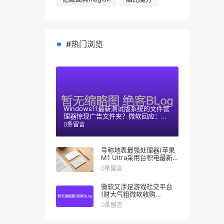
#热门浏览
Windows11最新测试版系统的文件管
理器惊现广告文件夹？微软回应：只
是测试阶段
0条留言
号称地表最强处理器(苹果
M1 Ultra采用台积电最新
技术)
0条留言
微软又涉足游戏社交平台
(财大气粗微软收购
Discord失败)
0条留言