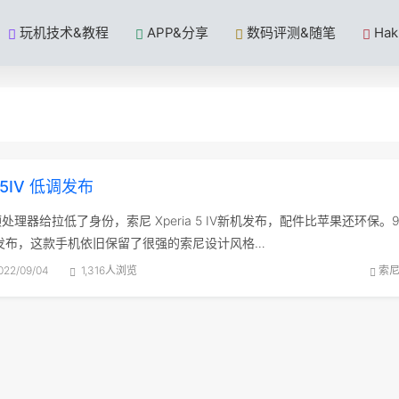
玩机技术&教程
APP&分享
数码评测&随笔
Ha
 5IV 低调发布
理器给拉低了身份，索尼 Xperia 5 IV新机发布，配件比苹果还环保。
IV低调发布，这款手机依旧保留了很强的索尼设计风格…
022/09/04
1,316人浏览
索尼X